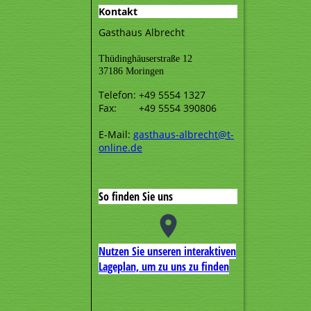
Kontakt
Gasthaus Albrecht
Thüdinghäuserstraße 12
37186 Moringen
Telefon: +49 5554 1327
Fax: +49 5554 390806
E-Mail:
gasthaus-albrecht@t-
online.de
So finden Sie uns
Nutzen Sie unseren interaktiven
La­ge­plan, um zu uns zu finden