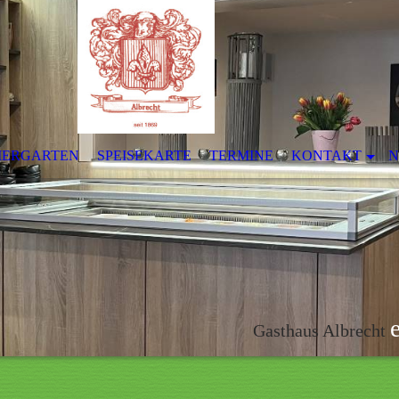
IERGARTEN
SPEISEKARTE
TERMINE
KONTAKT
N
Gasthaus Albrecht