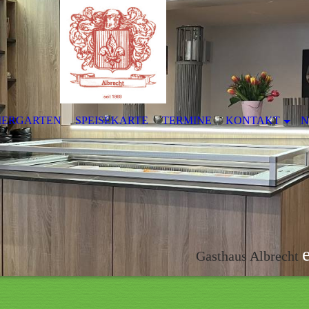
IERGARTEN
SPEISEKARTE
TERMINE
KONTAKT
N
Gasthaus Albrecht