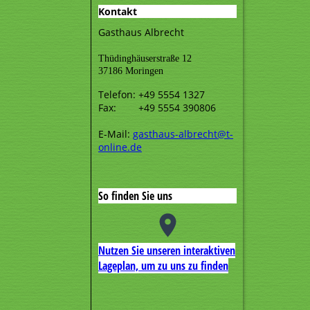
Kontakt
Gasthaus Albrecht
Thüdinghäuserstraße 12
37186 Moringen
Telefon: +49 5554 1327
Fax: +49 5554 390806
E-Mail:
gasthaus-albrecht@t-
online.de
So finden Sie uns
Nutzen Sie unseren interaktiven
La­ge­plan, um zu uns zu finden