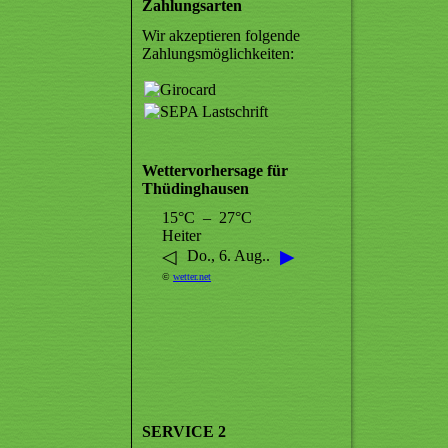
Zahlungsarten
Wir akzeptieren folgende
Zahlungsmöglichkeiten:
Wettervorhersage für
Thüdinghausen
15°C – 27°C
Heiter
◁
▶
Do., 6. Aug..
©
wetter.net
SERVICE 2